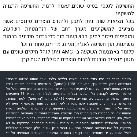
החשיפה לנכסי בסיס שונים.תאמה לרמת החשיפה הרצויה
למשקיע.
בכל מציאות שוק ניתן לתכנן ולהנדס מוצרים פיננסים אשר
מציעים למשקיעים מערך רחב של הזדמנויות השקעה,
ומוסיפים פיזור לתיק ההשקעות תוך כדי גידור סיכונים ברמות
משתנות, תוך חשיפה לאג״ח, מניות, מדדים, סחורות וכו'
כלומר באמצעות השקעה ב- AMC ניתן לנהל תיקים שונים עם
מגוון מוצרים מובנים לרבות מוצרים הכוללים הגנת קרן.
האמור באתר זה הינו בגדר פרסום והצגה כללית בלבד ואינו מהווה "הצעה לציבור"
כהגדרתה בחוק ניירות ערך, התשכ"ח- 1968 ("החוק"). משקיעים שיבחרו לפנות לנציג
מורשה מטעם לומינה על מנת להשקיע בפרויקט יבחרו במסגרת משא ומתן אשר ינוהל על
פי סדר פנייתם לקבוצה. כל השקעה בכל מיזם תעשה לכל היותר על ידי 35 משקיעים
תושבי ישראל וכן למשקיעים המנויים בסעיף 15א(ב) לחוק ("הניצעים"). לאור האמור,
ההשקעה בתיווך וסיוע הקבוצה אינה מוסדרת לפי החוק וכל חומר פרסומי אודותיה לא
אושר על ידי רשות ניירות ערך בישראל במסגרת תשקיף. פרטי ההשקעה המלאים ותנאיה
יחשפו אך ורק במסגרת הליך המו"מ מול הניצעים. הערכות והתחזיות העסקיות המפורטת
לעיל, הינן תחזיות עתידיות אשר עשויות להתקיים או שלא להתקיים, לרבות באופן מהותית
מהצפוי. ההערכות והתחזיות מבוססות על הנחות שעלולות להתברר כמדויקות או לא
מדויקות, כל זאת כתוצאה מהתממשותם של גורמי סיכון שונים. חלק מהערכות הכלולות
לעיל הוכנו על ידי שותפיה כמו כן, אין במסגרת המיזמים המשווקים והמוצגים על ידי