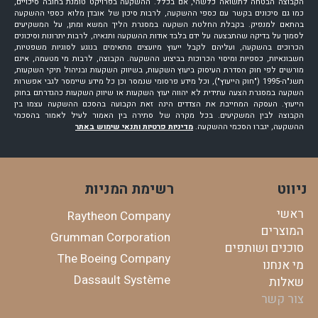
הקבוצה הבטחה לתשואה כלשהי, אם בכלל. ההשקעה בפרויקט טומנת בחובה סיכויים,
כמו גם סיכונים בקשר עם כספי ההשקעה, לרבות סיכון של אובדן מלוא כספי ההשקעה
בהתאם למנפיק. בקבלת החלטת השקעה במסגרת הליך המשא ומתן, על המשקיעים
לסמוך על בדיקה שהתבצעה על ידם בלבד אודות ההשקעה ותנאיה, לרבות יתרונות וסיכונים
הכרוכים בהשקעה, ועליהם לקבל ייעוץ מיועצים מתאימים בנוגע לסוגיות משפטיות,
חשבונאיות, כספיות ומיסוי הכרוכות בביצוע ההשקעה. הקבוצה, לרבות מי מטעמה, אינם
מורשים לפי חוק הסדרת העיסוק ביעוץ השקעות, בשיווק השקעות ובניהול תיקי השקעות,
תשנ"ה-1995 ("חוק הייעוץ"), וכל מידע פרסומי שנמסר וכן כל מידע שיימסר לגבי אפשרות
השקעה במסגרת הצעה עתידית לא יהווה יעוץ השקעות או שיווק השקעות כהגדרתם בחוק
הייעוץ. העסקה המחייבת את הצדדים הינה זאת הקבועה בהסכם ההשקעה עצמו בין
הקבוצה לבין המשקיעים. בכל מקרה של סתירה בין האמור לעיל לאמור בהסכמי
ההשקעה, יגברו הסכמי ההשקעה.
מדיניות פרטיות ותנאי שימוש באתר
ניווט
רשימת המניות
ראשי
Raytheon Company
המוצרים
Grumman Corporation
סוכנים ושותפים
The Boeing Company
מי אנחנו
Dassault Système
שאלות
צור קשר